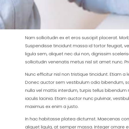
Nam sollicitudin ex et eros suscipit placerat. Mor
Suspendisse tincidunt massa id tortor feugiat, v
ligula sem, aliquet nec dui non, dignissim sceleris
sollicitudin venenatis metus nisl sit amet nunc. 
Nunc efficitur nisl non tristique tincidunt. Etiam
Donec auctor sem vestibulum odio bibendum, sollic
nulla vel mattis interdum, turpis tellus bibendum 
iaculis lacinia. Etiam auctor nunc pulvinar, vesti
maximus ex enim a justo.
In hac habitasse platea dictumst. Maecenas com
aliquet ligula, at semper massa. Integer ornare eu