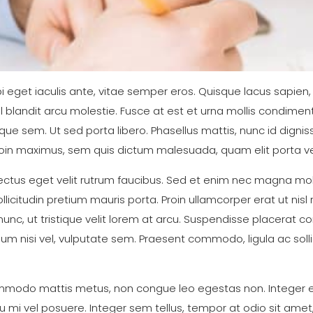
bi eget iaculis ante, vitae semper eros. Quisque lacus sapien,
el blandit arcu molestie. Fusce at est et urna mollis condim
que sem. Ut sed porta libero. Phasellus mattis, nunc id digniss
Proin maximus, sem quis dictum malesuada, quam elit porta veli
 a lectus eget velit rutrum faucibus. Sed et enim nec magna mo
itudin pretium mauris porta. Proin ullamcorper erat ut nisl rh
nunc, ut tristique velit lorem at arcu. Suspendisse placerat co
bulum nisi vel, vulputate sem. Praesent commodo, ligula ac soll
modo mattis metus, non congue leo egestas non. Integer eu 
 mi vel posuere. Integer sem tellus, tempor at odio sit amet, 